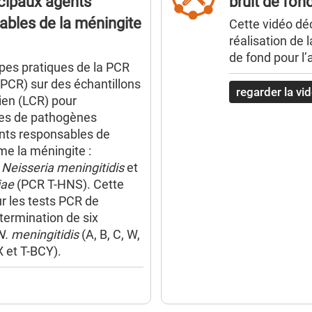
ncipaux agents
bruit de fon
bles de la méningite
Description
Cette vidéo déc
réalisation de 
de fond pour l
apes pratiques de la PCR
t-PCR) sur des échantillons
regarder la vi
ien (LCR) pour
èces de pathogènes
ants responsables de
e la méningite :
 Neisseria meningitidis
et
iae
(PCR T-HNS). Cette
r les tests PCR de
termination de six
N. meningitidis
(A, B, C, W,
X et T-BCY).