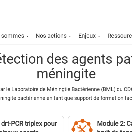
s sommes
Nos actions
Enjeux
Ressour
gation
étection des agents pa
méningite
r le Laboratoire de Méningtie Bactérienne (BML) du CDC e
ningite bactérienne en tant que support de formation fa
Title
drt-PCR triplex pour
Module 2: Ca