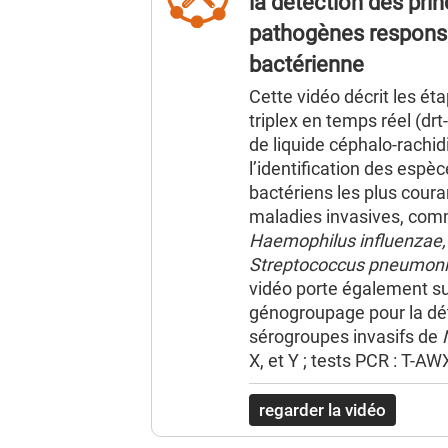
la détection des pri
pathogènes responsa
bactérienne
Description
Cette vidéo décrit les ét
triplex en temps réel (dr
de liquide céphalo-rachid
l’identification des esp
bactériens les plus cour
maladies invasives, comm
Haemophilus influenzae,
Streptococcus pneumon
vidéo porte également su
génogroupage pour la dé
sérogroupes invasifs de
X, et Y ; tests PCR : T-AW
regarder la vidéo