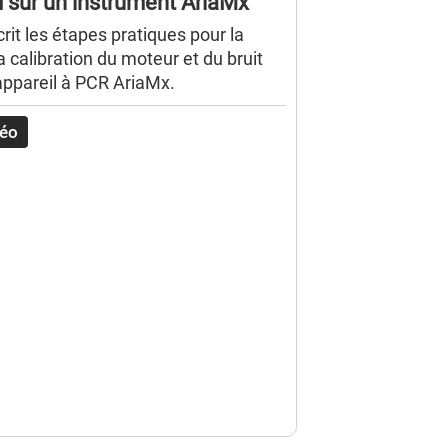
d sur un instrument AriaMx
rit les étapes pratiques pour la
la calibration du moteur et du bruit
’appareil à PCR AriaMx.
déo