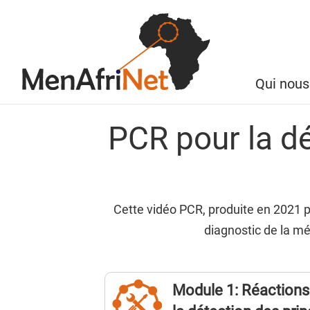
Qui nou
Main
Aller
navi
PCR pour la d
au
contenu
principal
Cette vidéo PCR, produite en 2021 pa
diagnostic de la mé
Title
Module 1: Réactions 